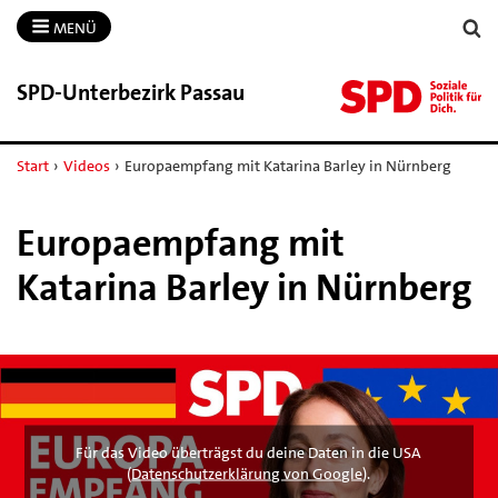
MENÜ
SPD-​Unterbezirk Passau
Start
›
Videos
›
Europaempfang mit Katarina Barley in Nürnberg
Europaempfang mit
Katarina Barley in Nürnberg
Für das Video überträgst du deine Daten in die USA
(
Datenschutzerklärung von Google
).