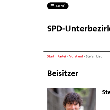
MENÜ
SPD-​Unterbezir
Start
›
Partei
›
Vorstand
›
Stefan Liebl
Beisitzer
St