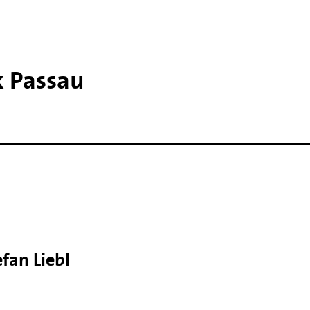
k Passau
efan Liebl