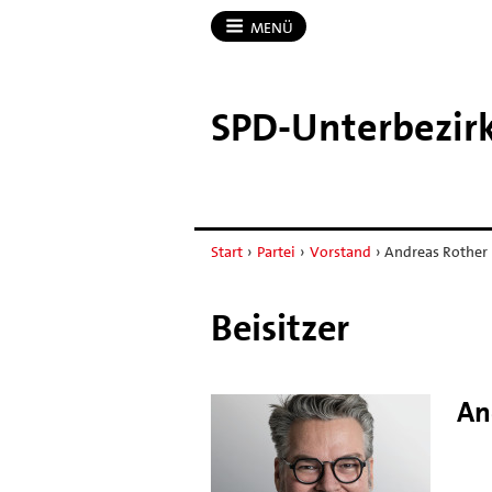
MENÜ
SPD-​Unterbezir
Start
›
Partei
›
Vorstand
›
Andreas Rother
Beisitzer
An