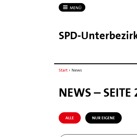
MENÜ
SPD-​Unterbezir
Start
›
News
NEWS – SEITE 
ALLE
NUR EIGENE