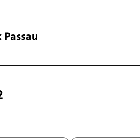
k Passau
2