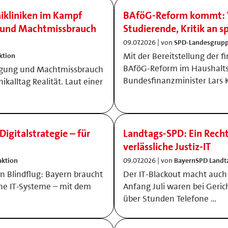
nikliniken im Kampf
BAföG-Reform kommt: V
g und Machtmissbrauch
Studierende, Kritik an s
09.07.2026 | von
SPD-Landesgrupp
Mit der Bereitstellung der fi
ktion
BAföG-Reform im Haushalt
tigung und Machtmissbrauch
Bundesfinanzminister Lars 
nikalltag Realität. Laut einer
Digitalstrategie – für
Landtags-SPD: Ein Recht
verlässliche Justiz-IT
aktion
09.07.2026 | von
BayernSPD Landt
en Blindflug: Bayern braucht
Der IT-Blackout macht auch v
eine IT-Systeme – mit dem
Anfang Juli waren bei Geri
über Stunden Telefone …