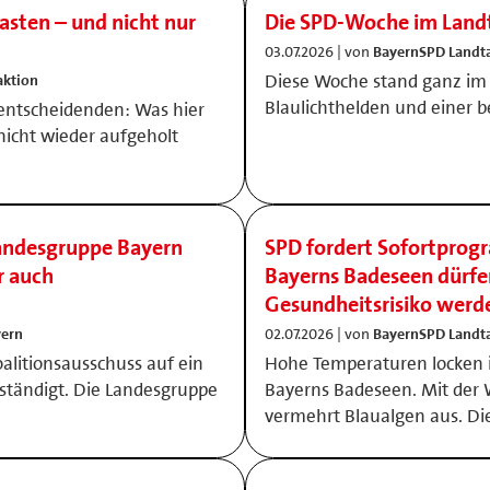
lasten – und nicht nur
Die SPD-Woche im Land
03.07.2026 | von
BayernSPD Landta
Diese Woche stand ganz im
aktion
Blaulichthelden und einer 
 entscheidenden: Was hier
nicht wieder aufgeholt
Landesgruppe Bayern
SPD fordert Sofortprog
r auch
Bayerns Badeseen dürfe
Gesundheitsrisiko werd
yern
02.07.2026 | von
BayernSPD Landta
alitionsausschuss auf ein
Hohe Temperaturen locken
ständigt. Die Landesgruppe
Bayerns Badeseen. Mit der 
vermehrt Blaualgen aus. Di