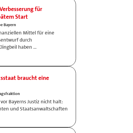
erbesserung für
pätem Start
e Bayern
nanziellen Mittel für eine
sentwurf durch
Klingbeil haben …
sstaat braucht eine
agsfraktion
or Bayerns Justiz nicht halt:
chten und Staatsanwaltschaften