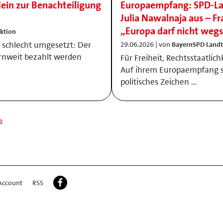
ein zur Benachteiligung
Europaempfang: SPD-Lan
Julia Nawalnaja aus – 
„Europa darf nicht weg
ktion
er schlecht umgesetzt: Der
29.06.2026 | von
BayernSPD Landt
ernweit bezahlt werden
Für Freiheit, Rechtsstaatli
Auf ihrem Europaempfang se
politisches Zeichen …
e
Account
RSS